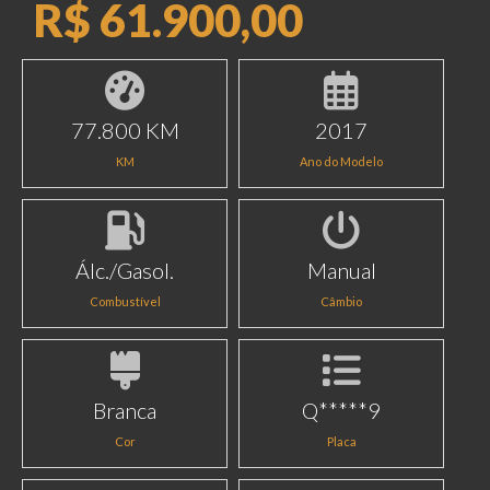
R$ 61.900,00
77.800 KM
2017
KM
Ano do Modelo
Álc./Gasol.
Manual
Combustível
Câmbio
Branca
Q*****9
Cor
Placa