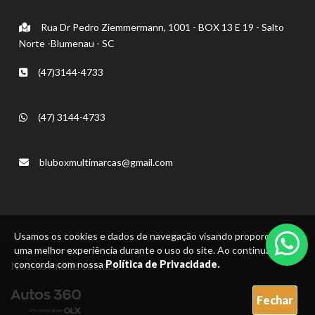
Rua Dr Pedro Ziemmermann, 1001 - BOX 13 E 19 - Salto
Norte -Blumenau - SC
(47)3144-4733
(47) 3144-4733
bluboxmultimarcas@gmail.com
Usamos os cookies e dados de navegação visando proporcionar
uma melhor experiência durante o uso do site. Ao continuar, você
concorda com nossa
Política de Privacidade.
Nossas mídias sociais:
Fechar