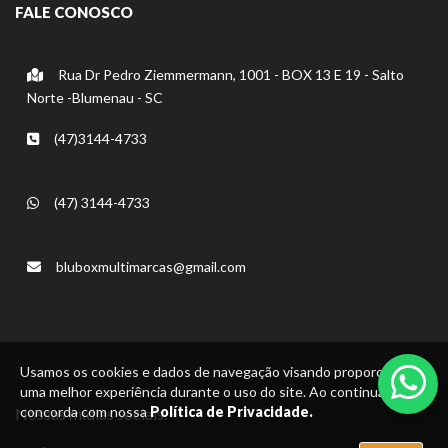
FALE CONOSCO
Rua Dr Pedro Ziemmermann, 1001 - BOX 13 E 19 - Salto
Norte -Blumenau - SC
(47)3144-4733
(47) 3144-4733
bluboxmultimarcas@gmail.com
Usamos os cookies e dados de navegação visando proporcionar
uma melhor experiência durante o uso do site. Ao continuar, você
concorda com nossa
Política de Privacidade.
Nossas mídias sociais: